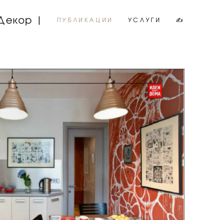
Декор |
Декор |
ПУБЛИКАЦИИ
ПУБЛИКАЦИИ
УСЛУГИ
УСЛУГИ
✍
✍