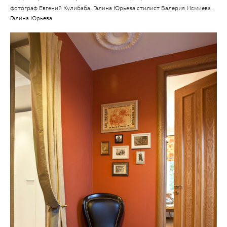
фотограф Евгений Кулибаба, Галина Юрьева стилист Валерия Исмиева ,
Галина Юрьева