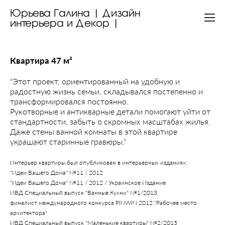
Юрьева Галина | Дизайн
интерьера и Декор |
Квартира 47 м²
"Этот проект, ориентированный на удобную и
радостную жизнь семьи, складывался постепенно и
трансформировался постоянно.
Рукотворные и антикварные детали помогают уйти от
стандартности, забыть о скромных масштабах жилья.
Даже стены ванной комнаты в этой квартире
украшают старинные гравюры."
Интерьер квартиры был опубликован в интерьерных изданиях:
"Идеи Вашего Дома" №11 / 2012
"Идеи Вашего Дома" №11 / 2012 / Украинское Издание
ИВД Специальный выпуск "Ванные.Кухни" №1/2013
финалист международного конкурса PINWIN 2012 "Рабочее место
архитектора"
ИВД Специальный выпуск "Маленькие квартиры"
№2/2015